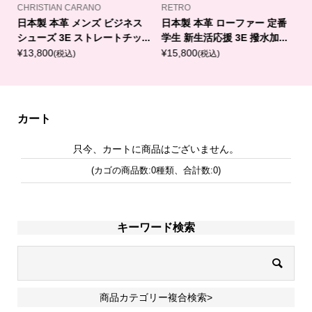
CHRISTIAN CARANO
RETRO
C
ド
日本製 本革 メンズ ビジネス
日本製 本革 ローファー 定番
C
.
シューズ 3E ストレートチッ...
学生 新生活応援 3E 撥水加...
¥13,800
¥15,800
¥
(税込)
(税込)
カート
只今、カートに商品はございません。
(カゴの商品数:0種類、合計数:0)
キーワード検索
商品カテゴリー複合検索>