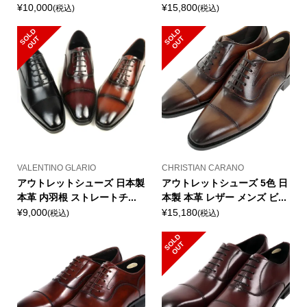
¥10,000
¥15,800
(税込)
(税込)
S
L
D
O
U
S
L
D
O
U
O
T
O
T
VALENTINO GLARIO
CHRISTIAN CARANO
アウトレットシューズ 日本製
アウトレットシューズ 5色 日
本革 内羽根 ストレートチ...
本製 本革 レザー メンズ ビ...
¥9,000
¥15,180
(税込)
(税込)
S
L
D
O
U
O
T