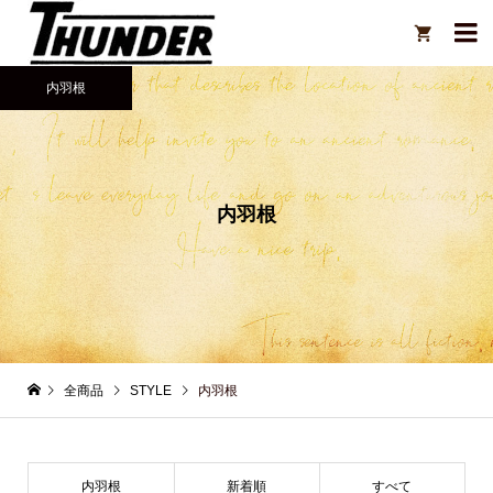

内羽根
内羽根
全商品
STYLE
内羽根
内羽根
新着順
すべて