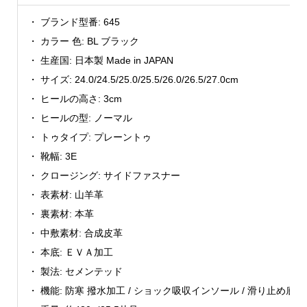
・ ブランド型番: 645
・ カラー 色: BL ブラック
・ 生産国: 日本製 Made in JAPAN
・ サイズ: 24.0/24.5/25.0/25.5/26.0/26.5/27.0cm
・ ヒールの高さ: 3cm
・ ヒールの型: ノーマル
・ トゥタイプ: プレーントゥ
・ 靴幅: 3E
・ クロージング: サイドファスナー
・ 表素材: 山羊革
・ 裏素材: 本革
・ 中敷素材: 合成皮革
・ 本底: ＥＶＡ加工
・ 製法: セメンテッド
・ 機能: 防寒 撥水加工 / ショック吸収インソール / 滑り止め底